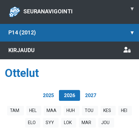
▾
SEURANAVIGOINTI
P14 (2012)
▾
KIRJAUDU
Ottelut
2025
2026
2027
TAM
HEL
MAA
HUH
TOU
KES
HEI
ELO
SYY
LOK
MAR
JOU