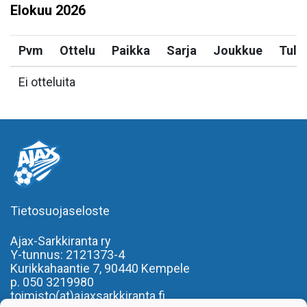
Elokuu
2026
Pvm
Ottelu
Paikka
Sarja
Joukkue
Tulo
Ei otteluita
Tietosuojaseloste
Ajax-Sarkkiranta ry
Y-tunnus: 2121373-4
Kurikkahaantie 7,
90440 Kempele
p. 050 3219980
toimisto(at)ajaxsarkkiranta.fi