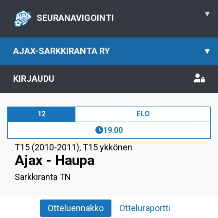
▾
SEURANAVIGOINTI
AJAX-SARKKIRANTA RY
▾
KIRJAUDU
12
ELO
19.00
T15 (2010-2011)
,
T15 ykkönen
Ajax - Haupa
Sarkkiranta TN
Otteluennakko
Otteluraportti