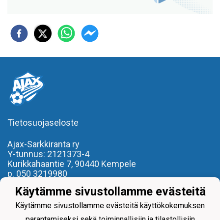
Tietosuojaseloste
Ajax-Sarkkiranta ry
Y-tunnus: 2121373-4
Kurikkahaantie 7,
90440 Kempele
p. 050 3219980
toimisto(at)ajaxsarkkiranta.fi
Käytämme sivustollamme evästeitä
- REILU PELI, REILU KAVERI -
Käytämme sivustollamme evästeitä käyttökokemuksen
parantamiseksi sekä toiminnallisiin ja tilastollisiin