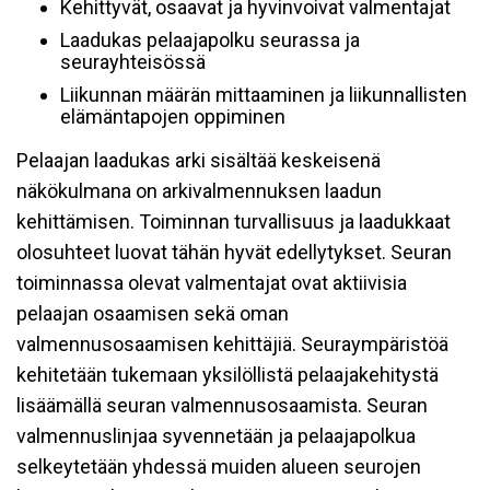
Kehittyvät, osaavat ja hyvinvoivat valmentajat
Laadukas pelaajapolku seurassa ja
seurayhteisössä
Liikunnan määrän mittaaminen ja liikunnallisten
elämäntapojen oppiminen
Pelaajan laadukas arki sisältää keskeisenä
näkökulmana on arkivalmennuksen laadun
kehittämisen. Toiminnan turvallisuus ja laadukkaat
olosuhteet luovat tähän hyvät edellytykset. Seuran
toiminnassa olevat valmentajat ovat aktiivisia
pelaajan osaamisen sekä oman
valmennusosaamisen kehittäjiä. Seuraympäristöä
kehitetään tukemaan yksilöllistä pelaajakehitystä
lisäämällä seuran valmennusosaamista. Seuran
valmennuslinjaa syvennetään ja pelaajapolkua
selkeytetään yhdessä muiden alueen seurojen