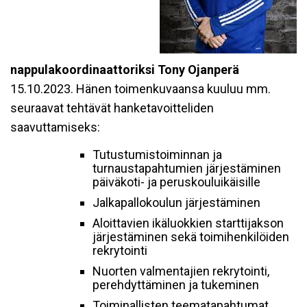
nappulakoordinaattoriksi Tony Ojanperä
15.10.2023. Hänen toimenkuvaansa kuuluu mm.
seuraavat tehtävät hanketavoitteliden
saavuttamiseks:
Tutustumistoiminnan ja
turnaustapahtumien järjestäminen
päiväkoti- ja peruskouluikäisille
Jalkapallokoulun järjestäminen
Aloittavien ikäluokkien starttijakson
järjestäminen sekä toimihenkilöiden
rekrytointi
Nuorten valmentajien rekrytointi,
perehdyttäminen ja tukeminen
Toiminallisten teematapahtumat