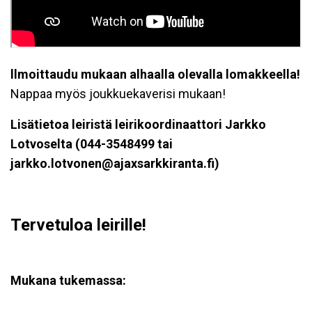
llmoittaudu mukaan alhaalla olevalla lomakkeella!
Nappaa myös joukkuekaverisi mukaan!
Lisätietoa leiristä leirikoordinaattori Jarkko
Lotvoselta (044-3548499 tai
jarkko.lotvonen@ajaxsarkkiranta.fi)
Tervetuloa leirille!
Mukana tukemassa: