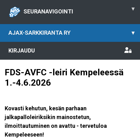
▾
SEURANAVIGOINTI
AJAX-SARKKIRANTA RY
▾
KIRJAUDU
FDS-AVFC -leiri Kempeleessä
1.-4.6.2026
Kovasti kehutun, kesän parhaan
jalkapalloleiriksikin mainostetun,
ilmoittautuminen on avattu - tervetuloa
Kempeleeseen!