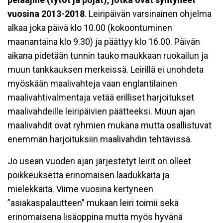
vuosina 2013-2018
. Leiripäivän varsinainen ohjelma
alkaa joka päivä klo 10.00 (kokoontuminen
maanantaina klo 9.30) ja päättyy klo 16.00. Päivän
aikana pidetään tunnin tauko maukkaan ruokailun ja
muun tankkauksen merkeissä. Leirillä ei unohdeta
myöskään maalivahteja vaan englantilainen
maalivahtivalmentaja vetää erilliset harjoitukset
maalivahdeille leiripäivien päätteeksi. Muun ajan
maalivahdit ovat ryhmien mukana mutta osallistuvat
enemmän harjoituksiin maalivahdin tehtävissä.
Jo usean vuoden ajan järjestetyt leirit on olleet
poikkeuksetta erinomaisen laadukkaita ja
mielekkäitä. Viime vuosina kertyneen
”asiakaspalautteen” mukaan leiri toimii sekä
erinomaisena lisäoppina mutta myös hyvänä