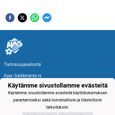
Tietosuojaseloste
Ajax-Sarkkiranta ry
Y-tunnus: 2121373-4
Käytämme sivustollamme evästeitä
Kurikkahaantie 7,
90440 Kempele
p. 050 3219980
Käytämme sivustollamme evästeitä käyttökokemuksen
toimisto(at)ajaxsarkkiranta.fi
parantamiseksi sekä toiminnallisiin ja tilastollisiin
- REILU PELI, REILU KAVERI -
tarkoituksiin.