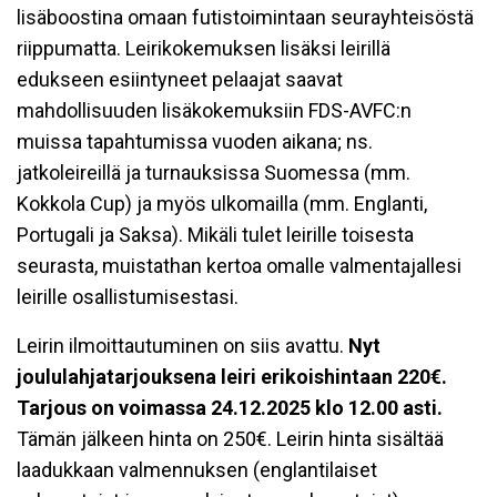
lisäboostina omaan futistoimintaan seurayhteisöstä
riippumatta. Leirikokemuksen lisäksi leirillä
edukseen esiintyneet pelaajat saavat
mahdollisuuden lisäkokemuksiin FDS-AVFC:n
muissa tapahtumissa vuoden aikana; ns.
jatkoleireillä ja turnauksissa Suomessa (mm.
Kokkola Cup) ja myös ulkomailla (mm. Englanti,
Portugali ja Saksa). Mikäli tulet leirille toisesta
seurasta, muistathan kertoa omalle valmentajallesi
leirille osallistumisestasi.
Leirin ilmoittautuminen on siis avattu.
Nyt
joululahjatarjouksena leiri erikoishintaan 220€.
Tarjous on voimassa 24.12.2025 klo 12.00 asti.
Tämän jälkeen hinta on 250€. Leirin hinta sisältää
laadukkaan valmennuksen (englantilaiset