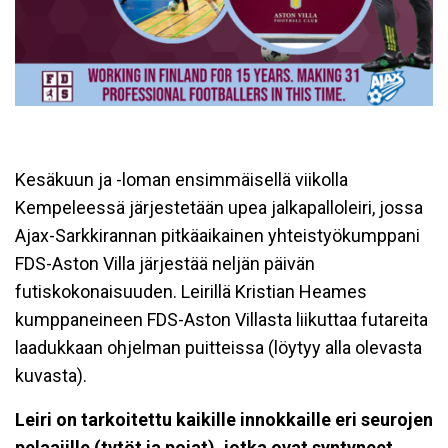
Kesäkuun ja -loman ensimmäisellä viikolla
Kempeleessä järjestetään upea jalkapalloleiri, jossa
Ajax-Sarkkirannan pitkäaikainen yhteistyökumppani
FDS-Aston Villa järjestää neljän päivän
futiskokonaisuuden. Leirillä Kristian Heames
kumppaneineen FDS-Aston Villasta liikuttaa futareita
laadukkaan ohjelman puitteissa (löytyy alla olevasta
kuvasta).
Leiri on tarkoitettu kaikille innokkaille eri seurojen
pelaajille (tytöt ja pojat), jotka ovat syntyneet