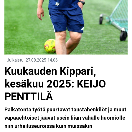
Julkaistu
:
27.08.2025
14.06
Kuukauden Kippari,
kesäkuu 2025: KEIJO
PENTTILÄ
Palkatonta työtä puurtavat taustahenkilöt ja muut
vapaaehtoiset jäävät usein liian vähälle huomiolle
niin urheiluseuroissa kuin muissakin