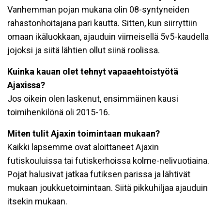
Vanhemman pojan mukana olin 08-syntyneiden
rahastonhoitajana pari kautta. Sitten, kun siirryttiin
omaan ikäluokkaan, ajauduin viimeisellä 5v5-kaudella
jojoksi ja siitä lähtien ollut siinä roolissa.
Kuinka kauan olet tehnyt vapaaehtoistyötä
Ajaxissa?
Jos oikein olen laskenut, ensimmäinen kausi
toimihenkilönä oli 2015-16.
Miten tulit Ajaxin toimintaan mukaan?
Kaikki lapsemme ovat aloittaneet Ajaxin
futiskouluissa tai futiskerhoissa kolme-nelivuotiaina.
Pojat halusivat jatkaa futiksen parissa ja lähtivät
mukaan joukkuetoimintaan. Siitä pikkuhiljaa ajauduin
itsekin mukaan.