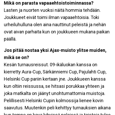
Mikä on parasta vapaaehtoistoiminnassa?
Lasten ja nuorten vuoksi näitä hommia tehdään.
Joukkueet eivät toimi ilman vapaaehtoisia. Toki
urheiluhulluna olen aina nauttinut peleistä ja nehän
ovat aivan parhaita kun on joukkueen mukana paikan
päällä.
Jos pitää nostaa yksi Ajax-muisto ylitse muiden,
mikä se on?
Kesän turnausreissut. 09-ikäluokan kanssa on
kierretty Aura-Cup, Särkänniemi Cup, Pajulahti Cup,
Helsinki Cup pariin kertaan jne. Joukkueen kanssa
kun oltiin reissussa, se hitsasi porukkaa yhteen ja
joka matkalta on jäänyt unohtumattomia muistoja.
Pelillisesti Helsinki Cupin kolmossija lienee kovin
saavutus. Muutenkin peli kehittyy turnauksien aikana
kun tempo on kova lyhyissä peleissä ja toistoja tulee