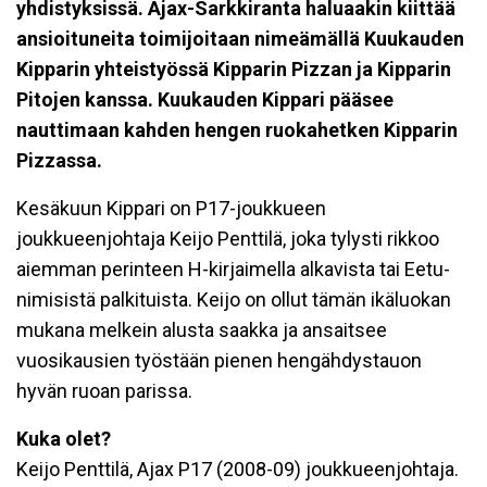
yhdistyksissä. Ajax-Sarkkiranta haluaakin kiittää
ansioituneita toimijoitaan nimeämällä Kuukauden
Kipparin yhteistyössä Kipparin Pizzan ja Kipparin
Pitojen kanssa. Kuukauden Kippari pääsee
nauttimaan kahden hengen ruokahetken Kipparin
Pizzassa.
Kesäkuun Kippari on P17-joukkueen
joukkueenjohtaja Keijo Penttilä, joka tylysti rikkoo
aiemman perinteen H-kirjaimella alkavista tai Eetu-
nimisistä palkituista. Keijo on ollut tämän ikäluokan
mukana melkein alusta saakka ja ansaitsee
vuosikausien työstään pienen hengähdystauon
hyvän ruoan parissa.
Kuka olet?
Keijo Penttilä, Ajax P17 (2008-09) joukkueenjohtaja.