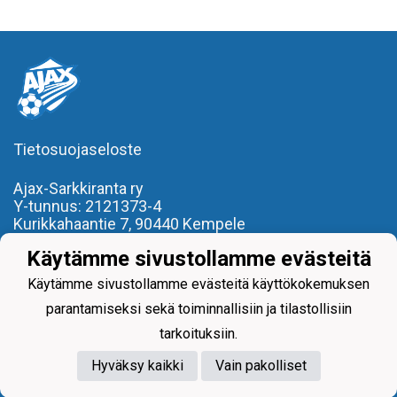
Tietosuojaseloste
Ajax-Sarkkiranta ry
Y-tunnus: 2121373-4
Kurikkahaantie 7,
90440 Kempele
p. 050 3219980
Käytämme sivustollamme evästeitä
toimisto(at)ajaxsarkkiranta.fi
Käytämme sivustollamme evästeitä käyttökokemuksen
- REILU PELI, REILU KAVERI -
parantamiseksi sekä toiminnallisiin ja tilastollisiin
tarkoituksiin.
Hyväksy kaikki
Vain pakolliset