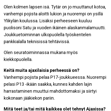
Olen kolmen lapsen isä. Tytär on jo muuttanut kotoa,
vanhempi pojista aloitti lukion ja nuorempi on ysillä
Ylikylän koulussa. Lisäksi perheeseen kuuluu
puolisoni Satu ja vuoden ikäinen alaskanmalamuutti.
Joukkuetoiminnan ulkopuolella työskentelen
pankkialalla teknisissä tehtävissä.
Olen seuratoiminnassa mukana myös
kiekkopuolella.
Keitä muita ajaxilaisia perheessä on?
Vanhempi pojista pelaa P17-joukkueessa. Nuorempi
pelasi P13 -ikään saakka, kunnes kahden lajin
harrastaminen muuttui mahdottomaksi ja siirtyi
kokonaan jääkiekon pariin.
Mitä teet ja/tai mitä kaikkea olet tehnyt Ajaxissa?