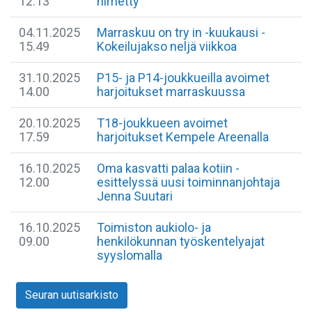
12.13
nimetty
04.11.2025
Marraskuu on try in -kuukausi -
15.49
Kokeilujakso neljä viikkoa
31.10.2025
P15- ja P14-joukkueilla avoimet
14.00
harjoitukset marraskuussa
20.10.2025
T18-joukkueen avoimet
17.59
harjoitukset Kempele Areenalla
16.10.2025
Oma kasvatti palaa kotiin -
12.00
esittelyssä uusi toiminnanjohtaja
Jenna Suutari
16.10.2025
Toimiston aukiolo- ja
09.00
henkilökunnan työskentelyajat
syyslomalla
Seuran uutisarkisto